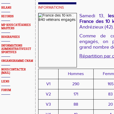
INFORMATIONS
BILANS
Samedi 13,
le
RECORDS
France des 10 
MP SOUS CATÉGORIES
Andrézieux (42).
MASTERS
Comme de cou
BIOGRAPHIES
engagés, on p
INFORMATIONS
grand nombre de
ADMINISTRATIVES ET
SPORTIVES
Répartition par 
ORGANIGRAMME CNAM
NOUS CONTACTER
(MAIL)
Hommes
Femm
LIENS
V1
290
165
FORUM
V2
171
83
V3
88
20