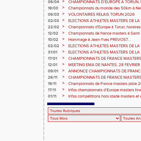
prévisionnels, montée de barres et minim
>
06/04
CHAMPIONNATS D'EUROPE A TORUN, le b
>
18/03
Championnats du monde des 50km à New 
Sébastien DOUMENC.
>
06/03
VOLONTAIRES RELAIS TORUN 2026
>
02/03
ELECTIONS ATHLETES MASTERS DE LA 
2ème vote : athlètes hommes.
>
22/02
Championnats d'Europe à Torun, horaires d
informations...
>
12/02
Championnats de france masters à Saint B
février 2026.
>
10/02
Hommage à Jean-Yves PREVOST...
>
02/02
ELECTIONS ATHLETES MASTERS DE LA 
vote : athlètes femmes.
>
31/01
ELECTIONS ATHLETES MASTERS DE LA 
>
17/01
CHAMPIONNATS DE FRANCE MASTERS 
informations sur les inscriptions et report 
>
12/01
MEETING EMA DE NANTES, 28 FEVRIER
>
09/01
ANNONCE CHAMPIONNATS DE FRANC
ÉPREUVES COMBINÉES ET ÉPREUVES D
>
26/11
CHAMPIONNATS DE FRANCE MASTERS 
2026, site de l'organisation.
>
19/11
Championnats de France masters piste 20
>
17/11
Infos championnats d'Europe masters hi
>
01/11
Infos compétitions hors stade masters et 