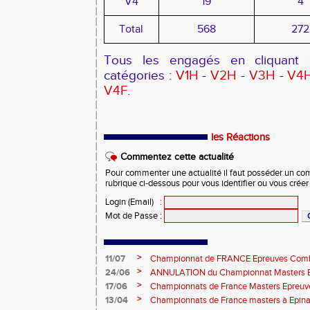
V4
19
4
Total
568
272
Tous les engagés en cliquant s
catégories :
V1H
-
V2H
-
V3H
-
V4
V4F
.
les Réactions
Commentez cette actualité
Pour commenter une actualité il faut posséder un compt
rubrique ci-dessous pour vous identifier ou vous crée
Login (Email)
:
Mot de Passe
:
>
11/07
Championnat de FRANCE Epreuves Comb
et Marche CHATEAUROUX
>
24/06
ANNULATION du Championnat Masters EC
Châteauroux les 27-28 juin
>
17/06
Championnats de France Masters Epreuv
fond long
>
13/04
Championnats de France masters à Epinal