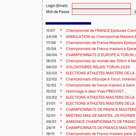
Login (Email)
:
Mot de Passe
:
>
11/07
Championnat de FRANCE Epreuves Comb
et Marche CHATEAUROUX
>
24/06
ANNULATION du Championnat Masters EC
Châteauroux les 27-28 juin
>
17/06
Championnats de France Masters Epreuv
fond long
>
13/04
Championnats de France masters à Epinal
prévisionnels, montée de barres et minim
>
06/04
CHAMPIONNATS D'EUROPE A TORUN, le b
>
18/03
Championnats du monde des 50km à New 
Sébastien DOUMENC.
>
06/03
VOLONTAIRES RELAIS TORUN 2026
>
02/03
ELECTIONS ATHLETES MASTERS DE LA 
2ème vote : athlètes hommes.
>
22/02
Championnats d'Europe à Torun, horaires d
informations...
>
12/02
Championnats de france masters à Saint B
février 2026.
>
10/02
Hommage à Jean-Yves PREVOST...
>
02/02
ELECTIONS ATHLETES MASTERS DE LA 
vote : athlètes femmes.
>
31/01
ELECTIONS ATHLETES MASTERS DE LA 
>
17/01
CHAMPIONNATS DE FRANCE MASTERS 
informations sur les inscriptions et report 
>
12/01
MEETING EMA DE NANTES, 28 FEVRIER
>
09/01
ANNONCE CHAMPIONNATS DE FRANC
ÉPREUVES COMBINÉES ET ÉPREUVES D
>
26/11
CHAMPIONNATS DE FRANCE MASTERS 
2026, site de l'organisation.
>
19/11
Championnats de France masters piste 20