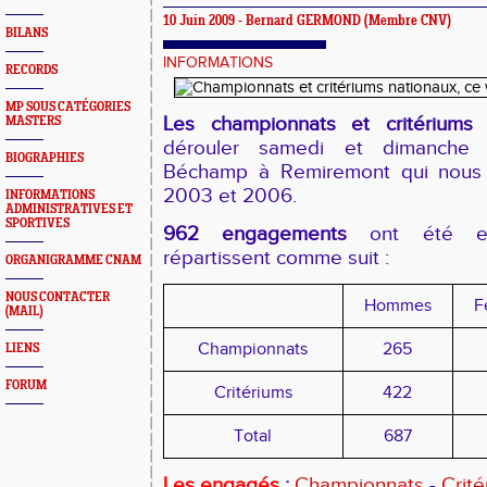
10 Juin 2009 - Bernard GERMOND (Membre CNV)
BILANS
INFORMATIONS
RECORDS
MP SOUS CATÉGORIES
Les championnats et critériums 
MASTERS
dérouler samedi et dimanche
BIOGRAPHIES
Béchamp à Remiremont qui nous a
2003 et 2006.
INFORMATIONS
ADMINISTRATIVES ET
SPORTIVES
962 engagements
ont été enr
répartissent comme suit :
ORGANIGRAMME CNAM
NOUS CONTACTER
Hommes
F
(MAIL)
Championnats
265
LIENS
FORUM
Critériums
422
Total
687
Les engagés
:
Championnats
-
Crité