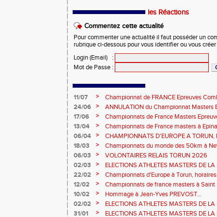
les Réactions
Commentez cette actualité
Pour commenter une actualité il faut posséder un compt
rubrique ci-dessous pour vous identifier ou vous crée
Login (Email)
:
Mot de Passe
:
>
11/07
Championnat de FRANCE Epreuves Comb
et Marche CHATEAUROUX
>
24/06
ANNULATION du Championnat Masters EC
Châteauroux les 27-28 juin
>
17/06
Championnats de France Masters Epreuv
fond long
>
13/04
Championnats de France masters à Epinal
prévisionnels, montée de barres et minim
>
06/04
CHAMPIONNATS D'EUROPE A TORUN, le b
>
18/03
Championnats du monde des 50km à New 
Sébastien DOUMENC.
>
06/03
VOLONTAIRES RELAIS TORUN 2026
>
02/03
ELECTIONS ATHLETES MASTERS DE LA 
2ème vote : athlètes hommes.
>
22/02
Championnats d'Europe à Torun, horaires d
informations...
>
12/02
Championnats de france masters à Saint B
février 2026.
>
10/02
Hommage à Jean-Yves PREVOST...
>
02/02
ELECTIONS ATHLETES MASTERS DE LA 
vote : athlètes femmes.
>
31/01
ELECTIONS ATHLETES MASTERS DE LA 