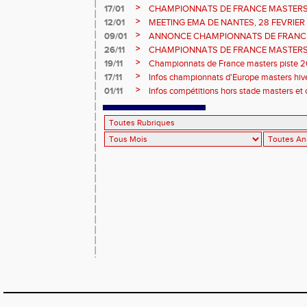
>
17/01
CHAMPIONNATS DE FRANCE MASTERS 
informations sur les inscriptions et report 
>
12/01
MEETING EMA DE NANTES, 28 FEVRIER
>
09/01
ANNONCE CHAMPIONNATS DE FRANC
ÉPREUVES COMBINÉES ET ÉPREUVES D
>
26/11
CHAMPIONNATS DE FRANCE MASTERS 
2026, site de l'organisation.
>
19/11
Championnats de France masters piste 20
>
17/11
Infos championnats d'Europe masters hi
>
01/11
Infos compétitions hors stade masters et 