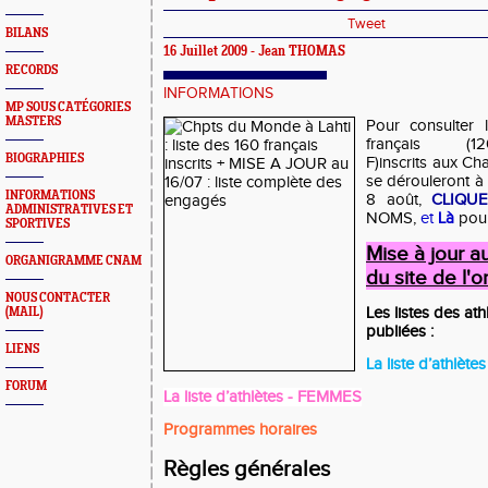
Tweet
BILANS
16 Juillet 2009 - Jean THOMAS
RECORDS
INFORMATIONS
MP SOUS CATÉGORIES
MASTERS
Pour consulter l
français
BIOGRAPHIES
F)inscrits aux C
se dérouleront à L
INFORMATIONS
8 août,
CLIQUE
ADMINISTRATIVES ET
NOMS,
et
Là
pour
SPORTIVES
Mise à jour au 
ORGANIGRAMME CNAM
du site de l'o
NOUS CONTACTER
Les listes des at
(MAIL)
publiées :
LIENS
La liste d’athlè
FORUM
La liste d’athlètes - FEMMES
Programmes horaires
Règles générales