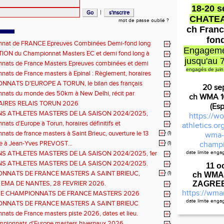
18-20 
|
CHATE
mot de passe oublié ?
ch Franc
fon
nat de FRANCE Epreuves Combinées Demi-fond long
Engageme
he CHATEAUROUX
ON du Championnat Masters EC et demi fond long à
jusqu'au 
ux les 27-28 juin
nats de France Masters Epreuves combinées et demi
engagés de juin
ats de France masters à Epinal : Règlement, horaires
nels, montée de barres et minimas médailles
NATS D'EUROPE A TORUN, le bilan des français
20 se
nats du monde des 50km à New Delhi, récit par
ch WMA 
en DOUMENC.
IRES RELAIS TORUN 2026
(Es
NS ATHLETES MASTERS DE LA SAISON 2024/2025,
https://wo
e : athlètes hommes.
ats d'Europe à Torun, horaires définitifs et
athletics.o
ns...
ats de france masters à Saint Brieuc, ouverture le 13
(1)
wma-
026.
à Jean-Yves PREVOST...
(1)
champi
NS ATHLETES MASTERS DE LA SAISON 2024/2025, 1er
date limite eng
Règlement
hlètes femmes.
NS ATHLETES MASTERS DE LA SAISON 2024/2025.
11 o
NNATS DE FRANCE MASTERS A SAINT BRIEUC,
(1)
ch WMA
ns sur les inscriptions et report de la date limite.
 EMA DE NANTES, 28 FEVRIER 2026.
ZAGREB 
https://wma
E CHAMPIONNATS DE FRANCE MASTERS 2026
S COMBINÉES ET ÉPREUVES DE DEMI FOND LONG.
date limite eng
NNATS DE FRANCE MASTERS A SAINT BRIEUC
Cal
 de l'organisation.
ats de France masters piste 2026, dates et lieu.
mpionnats d'Europe masters hivernaux 2026.