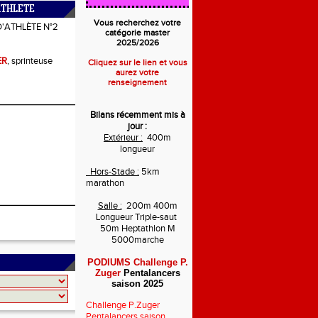
ATHLETE
Vous recherchez votre
D'ATHLÈTE N°2
catégorie master
2025/2026
ER
, sprinteuse
Cliquez sur le lien et vous
aurez votre
renseignement
Bilans récemment mis à
jour :
Extérieur :
400m
longueur
Hors-Stade :
5km
marathon
Salle :
200m 400m
Longueur Triple-saut
50m Heptathlon M
5000marche
PODIUMS Challenge P.
Zuger
Pentalancers
saison 2025
Challenge P.Zuger
Pentalancers saison