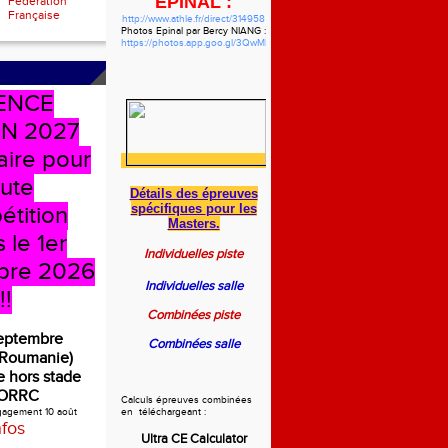
EPINAL :
Fédération
Française
http://www.athle.fr/direct/314958
Photos Epinal par Bercy NIANG :
https://photos.app.goo.gl/3QwMbzgWHVdYf5pw7
ENCE
N 2027
aire pour
oute
Détails des épreuves
spécifiques
pour les
étition
Masters.
 le 1er
Individuelles piste
bre 2026
Individuelles salle
!!
Combinées piste
septembre
Combinées salle
(Roumanie)
 hors stade
ORRC
Calculs épreuves combinées
ngagement 10 août
en téléchargeant :
nfos
Ultra CE Calculator