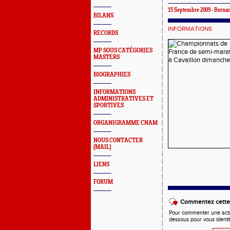
15 Septembre 2009 - Ber
BILANS
INFORMATIONS
RECORDS
MP SOUS CATÉGORIES
MASTERS
BIOGRAPHIES
INFORMATIONS
ADMINISTRATIVES ET
SPORTIVES
ORGANIGRAMME CNAM
NOUS CONTACTER
(MAIL)
LIENS
FORUM
Commentez cette 
Pour commenter une actual
dessous pour vous identi