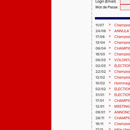
Login (Email)
:
Mot de Passe
:
>
11/07
Champion
et Marc
>
24/06
ANNULATI
Châteauro
>
17/06
Champion
fond long
>
13/04
Championn
prévision
>
06/04
CHAMPION
>
18/03
Champion
Sébasti
>
06/03
VOLONTA
>
02/03
ELECTIO
2ème vot
>
22/02
Championn
informatio
>
12/02
Championn
février 2
>
10/02
Hommage 
>
02/02
ELECTIO
vote : at
>
31/01
ELECTIO
>
17/01
CHAMPIO
informatio
>
12/01
MEETING
>
09/01
ANNONC
ÉPREUVE
>
26/11
CHAMPIO
2026, site
>
19/11
Championn
>
17/11
Infos cha