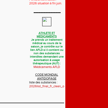
2026 situation à fin juin.
----------------
ATHLETE ET
MEDICAMENTS
Je prends un traitement
médical au cours de la
saison, je contrôle sur le
lien AFLD si il contient ou
non des substances
interdites demandant une
autorisation à usage
thérapeutique (AUT) :
Médicaments AFLD
CODE MONDIAL
ANTIDOPAGE
liste des substances :
2026list_final_fr_clean_october_2025.pdf