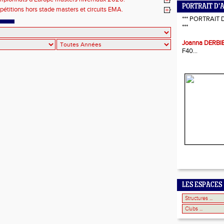
PORTRAIT D'
pétitions hors stade masters et circuits EMA.
*** PORTRAIT 
***
Joanna DERBI
F40...
LES ESPACES