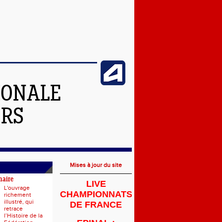
IONALE
ERS
Mises à jour du site
naire
LIVE
L'ouvrage
CHAMPIONNATS
richement
illustré, qui
DE FRANCE
retrace
l’Histoire de la