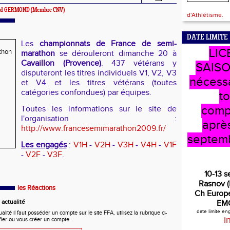
nard GERMOND (Membre CNV)
d'Athlétisme.
DATE LIMITE
Les
championnats de France de semi-
LIC
marathon
se dérouleront dimanche 20 à
Cavaillon (Provence)
. 437 vétérans y
SAISO
disputeront les titres individuels V1, V2, V3
nécess
et V4 et les titres vétérans (toutes
catégories confondues) par équipes.
t
comp
Toutes les informations sur le site de
l'organisation :
après
http://www.francesemimarathon2009.fr/
septem
Les engagés
:
V1H
-
V2H
-
V3H
-
V4H
-
V1F
-
V2F
-
V3F
.
10-13 
Rasnov 
les Réactions
Ch Europe
actualité
EM
date limite e
ité il faut posséder un compte sur le site FFA, utilisez la rubrique ci-
i
fier ou vous créer un compte.