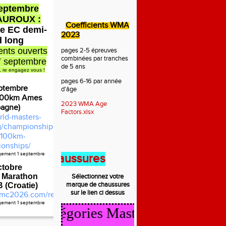
septembre
AUROUX :
Coefficients WMA
e EC demi-
2023
d long
nts ouverts
pages 2-5 épreuves
combinées par tranches
7 septembre
de 5 ans
, re engagez vous !
pages 6-16 par année
ptembre
d'âge
100km Ames
2023 WMA Age
pagne)
Factors.xlsx
rld-masters-
rg/championships/2026-
100km-
onships/
agement 1 septembre
 des chaussures
ctobre
 Marathon
Sélectionnez votre
marque de
chaussures
(Croatie)
sur le lien ci dessus
mc2026.com/register.html
agement 1 septembre
cul Catégories Masters 2025/2026