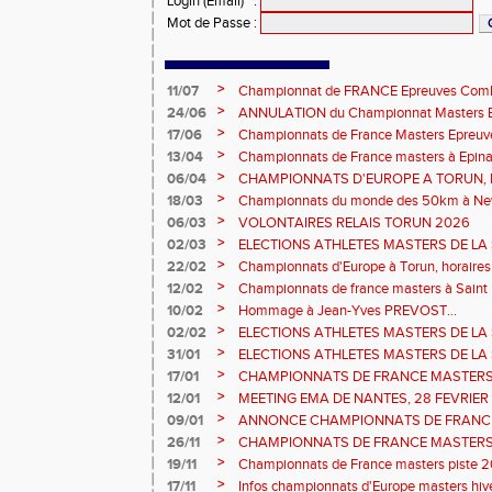
Login (Email)
:
Mot de Passe
:
>
11/07
Championnat de FRANCE Epreuves Comb
et Marche CHATEAUROUX
>
24/06
ANNULATION du Championnat Masters EC
Châteauroux les 27-28 juin
>
17/06
Championnats de France Masters Epreuv
fond long
>
13/04
Championnats de France masters à Epinal
prévisionnels, montée de barres et minim
>
06/04
CHAMPIONNATS D'EUROPE A TORUN, le b
>
18/03
Championnats du monde des 50km à New 
Sébastien DOUMENC.
>
06/03
VOLONTAIRES RELAIS TORUN 2026
>
02/03
ELECTIONS ATHLETES MASTERS DE LA 
2ème vote : athlètes hommes.
>
22/02
Championnats d'Europe à Torun, horaires d
informations...
>
12/02
Championnats de france masters à Saint B
février 2026.
>
10/02
Hommage à Jean-Yves PREVOST...
>
02/02
ELECTIONS ATHLETES MASTERS DE LA 
vote : athlètes femmes.
>
31/01
ELECTIONS ATHLETES MASTERS DE LA 
>
17/01
CHAMPIONNATS DE FRANCE MASTERS 
informations sur les inscriptions et report 
>
12/01
MEETING EMA DE NANTES, 28 FEVRIER
>
09/01
ANNONCE CHAMPIONNATS DE FRANC
ÉPREUVES COMBINÉES ET ÉPREUVES D
>
26/11
CHAMPIONNATS DE FRANCE MASTERS 
2026, site de l'organisation.
>
19/11
Championnats de France masters piste 20
>
17/11
Infos championnats d'Europe masters hi