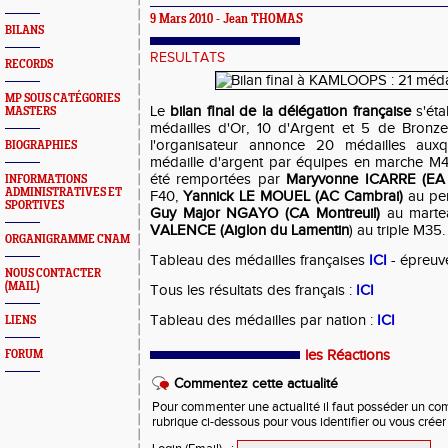
9 Mars 2010 - Jean THOMAS
BILANS
RESULTATS
RECORDS
MP SOUS CATÉGORIES
Le
bilan final de la délégation française
s'éta
MASTERS
médailles d'Or, 10 d'Argent et 5 de Bronze
l'organisateur annonce 20 médailles auxqu
BIOGRAPHIES
médaille d'argent par équipes en marche M
été remportées par
Maryvonne ICARRE (EA
INFORMATIONS
ADMINISTRATIVES ET
F40,
Yannick LE MOUEL (AC Cambrai)
au pen
SPORTIVES
Guy Major NGAYO (CA Montreuil)
au marte
VALENCE (Aiglon du Lamentin
) au triple M35.
ORGANIGRAMME CNAM
Tableau des médailles françaises
ICI
- épreuv
NOUS CONTACTER
(MAIL)
Tous les résultats des français :
ICI
Tableau des médailles par nation :
ICI
LIENS
les Réactions
FORUM
Commentez cette actualité
Pour commenter une actualité il faut posséder un compt
rubrique ci-dessous pour vous identifier ou vous crée