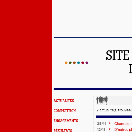
SITE
ACTUALITÉS
2 actualité(s) trouvée(s
COMPÉTITION
ENGAGEMENTS
>
25/11
Championna
>
12/11
D'autres p
RÉSULTATS