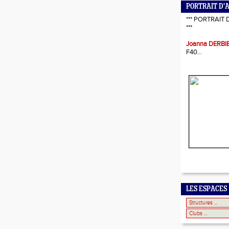
PORTRAIT D'
*** PORTRAIT 
***
Joanna DERBI
F40...
LES ESPACES