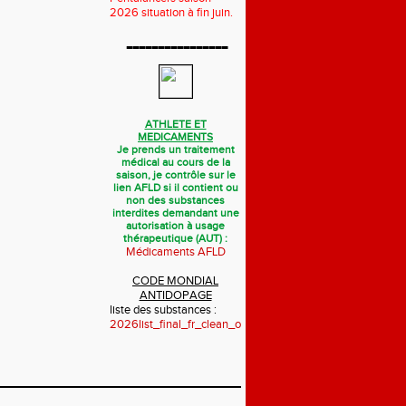
2026 situation à fin juin.
----------------
ATHLETE ET
MEDICAMENTS
Je prends un traitement
médical au cours de la
saison, je contrôle sur le
lien AFLD si il contient ou
non des substances
interdites demandant une
autorisation à usage
thérapeutique (AUT) :
Médicaments AFLD
CODE MONDIAL
ANTIDOPAGE
liste des substances :
2026list_final_fr_clean_october_2025.pdf