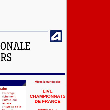
IONALE
ERS
Mises à jour du site
naire
LIVE
L'ouvrage
CHAMPIONNATS
richement
illustré, qui
DE FRANCE
retrace
l’Histoire de la