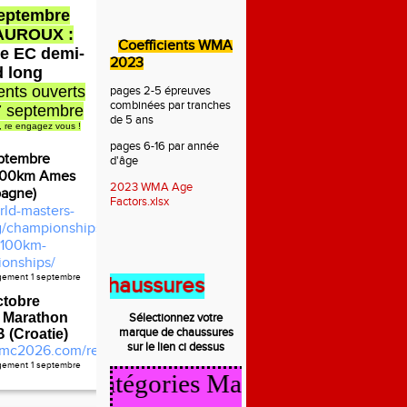
septembre
AUROUX :
Coefficients WMA
e EC demi-
2023
d long
nts ouverts
pages 2-5 épreuves
combinées par tranches
7 septembre
de 5 ans
, re engagez vous !
pages 6-16 par année
ptembre
d'âge
100km Ames
2023 WMA Age
pagne)
Factors.xlsx
rld-masters-
rg/championships/2026-
100km-
onships/
agement 1 septembre
ent des chaussures
ctobre
 Marathon
Sélectionnez votre
marque de
chaussures
(Croatie)
sur le lien ci dessus
mc2026.com/register.html
agement 1 septembre
alcul Catégories Masters 2025/2026