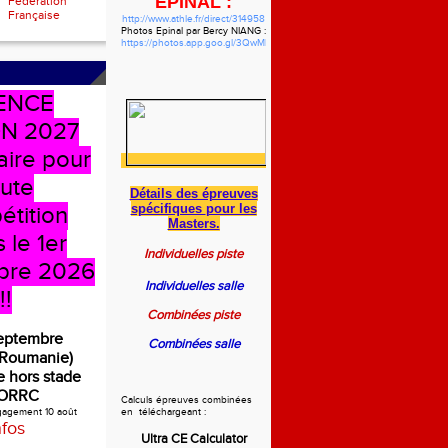
EPINAL :
Fédération
Française
http://www.athle.fr/direct/314958
Photos Epinal par Bercy NIANG :
https://photos.app.goo.gl/3QwMbzgWHVdYf5pw7
ENCE
N 2027
aire pour
oute
Détails des épreuves
spécifiques
pour les
étition
Masters.
 le 1er
Individuelles piste
bre 2026
Individuelles salle
!!
Combinées piste
septembre
Combinées salle
(Roumanie)
 hors stade
ORRC
Calculs épreuves combinées
ngagement 10 août
en téléchargeant :
nfos
Ultra CE Calculator