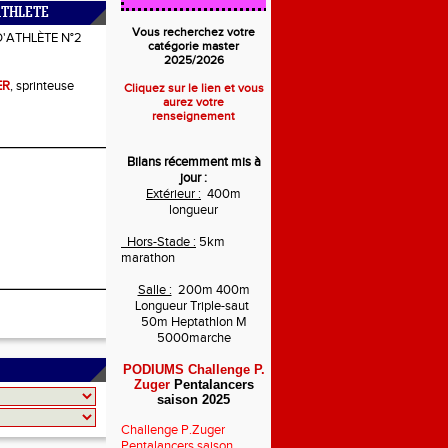
ATHLETE
Vous recherchez votre
D'ATHLÈTE N°2
catégorie master
2025/2026
ER
, sprinteuse
Cliquez sur le lien et vous
aurez votre
renseignement
Bilans récemment mis à
jour :
Extérieur :
400m
longueur
Hors-Stade :
5km
marathon
Salle :
200m 400m
Longueur Triple-saut
50m Heptathlon M
5000marche
PODIUMS Challenge P.
Zuger
Pentalancers
saison 2025
Challenge P.Zuger
Pentalancers saison