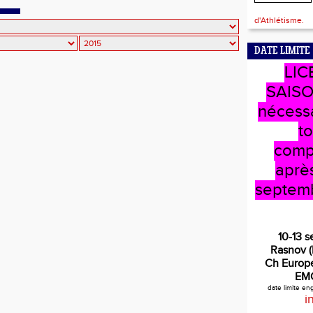
dre Baehr
d'Athlétisme.
DATE LIMITE
LIC
SAISO
nécess
t
comp
après
septem
10-13 
Rasnov 
Ch Europe
EM
date limite e
i