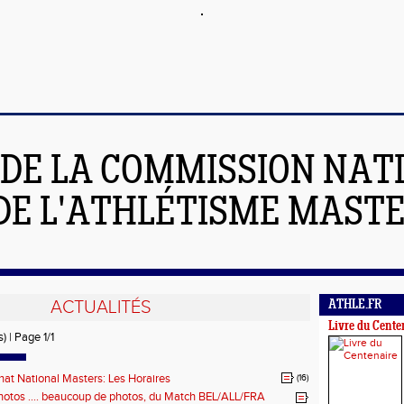
 DE LA COMMISSION NAT
DE L'ATHLÉTISME MAST
ACTUALITÉS
ATHLE.FR
Livre du Cente
) | Page 1/1
t National Masters: Les Horaires
(16)
hotos .... beaucoup de photos, du Match BEL/ALL/FRA