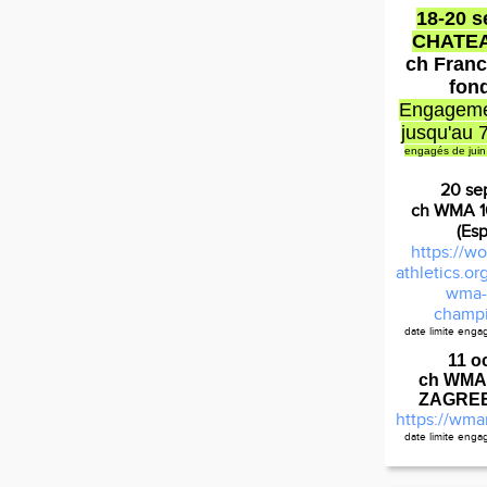
18-20 
CHATE
ch Franc
fon
Engageme
jusqu'au 
engagés de juin
20 se
ch WMA 
(Es
https://wo
athletics.o
wma-
champi
date limite eng
Règlem
11 o
ch WMA
ZAGREB 
https://wma
date limite eng
C