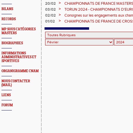
à Lyon.
>
20/02
CHAMPIONNATS DE FRANCE MASTERS 
>
BILANS
03/02
TORUN 2024 - CHAMPIONNATS D'EUR
GENERALES.
>
02/02
Consignes sur les engagements aux cha
RECORDS
masters.
>
01/02
CHAMPIONNATS DE FRANCE DE CROSS 2
inscriptions pour la course M3 et + du sam
MP SOUS CATÉGORIES
MASTERS
BIOGRAPHIES
INFORMATIONS
ADMINISTRATIVES ET
SPORTIVES
ORGANIGRAMME CNAM
NOUS CONTACTER
(MAIL)
LIENS
FORUM