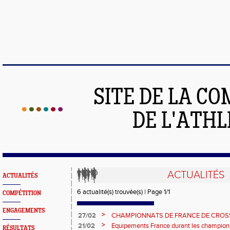
SITE DE LA C
DE L'ATH
ACTUALITÉS
ACTUALITÉS
6 actualité(s) trouvée(s) | Page 1/1
COMPÉTITION
ENGAGEMENTS
>
27/02
CHAMPIONNATS DE FRANCE DE CROS
date limite d'inscription le 29 février.
>
21/02
Equipements France durant les champion
RÉSULTATS