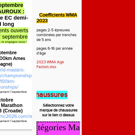
septembre
AUROUX :
Coefficients WMA
e EC demi-
2023
d long
nts ouverts
pages 2-5 épreuves
combinées par tranches
7 septembre
de 5 ans
, re engagez vous !
pages 6-16 par année
ptembre
d'âge
100km Ames
2023 WMA Age
pagne)
Factors.xlsx
rld-masters-
rg/championships/2026-
100km-
onships/
agement 1 septembre
nt des chaussures
ctobre
 Marathon
Sélectionnez votre
marque de
chaussures
(Croatie)
sur le lien ci dessus
mc2026.com/register.html
agement 1 septembre
lcul Catégories Masters 2025/2026