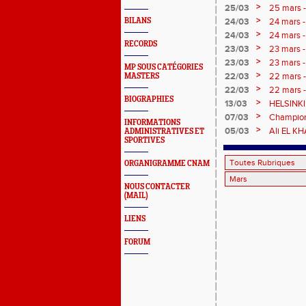
>
25/03
25 mars -
>
BILANS
24/03
24 mars -
>
24/03
24 mars - 
RECORDS
>
23/03
23 mars -
>
23/03
23 mars - 
MP SOUS CATÉGORIES
>
22/03
22 mars - 
MASTERS
>
22/03
22 mars - 
BIOGRAPHIES
>
13/03
HELSINKI 
>
07/03
Championn
INFORMATIONS
JOUR pour
>
05/03
Ali EL KH
ADMINISTRATIVES ET
SPORTIVES
ORGANIGRAMME CNAM
NOUS CONTACTER
(MAIL)
LIENS
FORUM