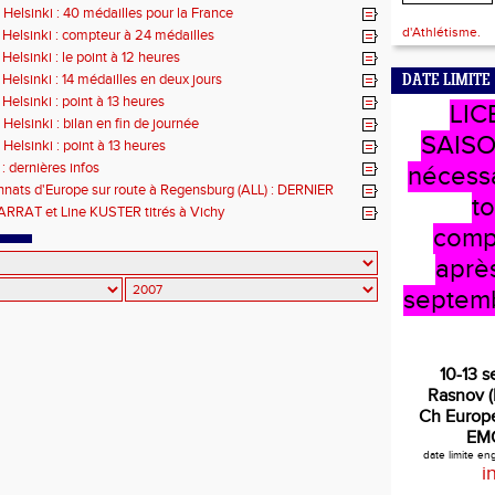
 Helsinki : 40 médailles pour la France
d'Athlétisme.
 Helsinki : compteur à 24 médailles
Helsinki : le point à 12 heures
 Helsinki : 14 médailles en deux jours
DATE LIMITE
Helsinki : point à 13 heures
LIC
Helsinki : bilan en fin de journée
SAISO
Helsinki : point à 13 heures
: dernières infos
nécess
ats d'Europe sur route à Regensburg (ALL) : DERNIER
t
 envoyer son inscription
ARRAT et Line KUSTER titrés à Vichy
comp
après
septem
10-13 
Rasnov 
Ch Europe
EM
date limite e
i