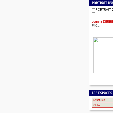
PORTRAIT D'
*** PORTRAIT 
***
Joanna DERBI
F40...
LES ESPACES