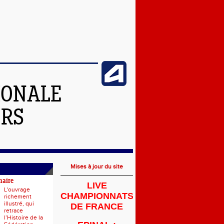
IONALE
ERS
Mises à jour du site
naire
LIVE
L'ouvrage
CHAMPIONNATS
richement
illustré, qui
DE FRANCE
retrace
l’Histoire de la