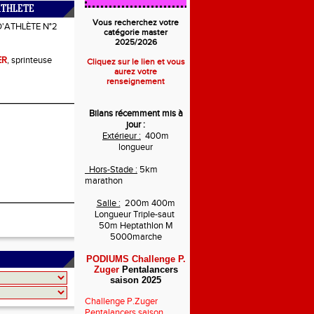
ATHLETE
Vous recherchez votre
D'ATHLÈTE N°2
catégorie master
2025/2026
ER
, sprinteuse
Cliquez sur le lien et vous
aurez votre
renseignement
Bilans récemment mis à
jour :
Extérieur :
400m
longueur
Hors-Stade :
5km
marathon
Salle :
200m 400m
Longueur Triple-saut
50m Heptathlon M
5000marche
PODIUMS Challenge P.
Zuger
Pentalancers
saison 2025
Challenge P.Zuger
Pentalancers saison