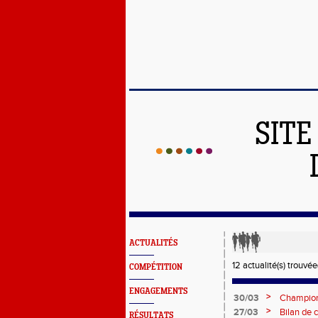
SITE
ACTUALITÉS
12 actualité(s) trouvée(
COMPÉTITION
ENGAGEMENTS
>
30/03
Champion
>
27/03
Bilan de 
RÉSULTATS