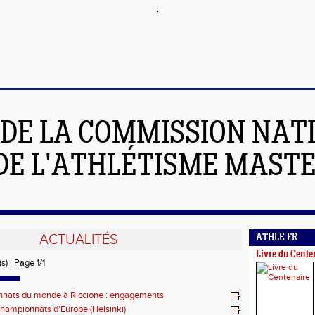
 DE LA COMMISSION NAT
DE L'ATHLÉTISME MAST
ACTUALITÉS
ATHLE.FR
Livre du Cente
s) | Page 1/1
nats du monde à Riccione : engagements
championnats d'Europe (Helsinki)