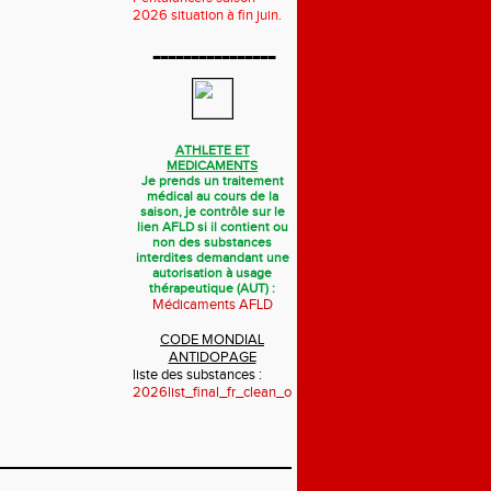
2026 situation à fin juin.
----------------
ATHLETE ET
MEDICAMENTS
Je prends un traitement
médical au cours de la
saison, je contrôle sur le
lien AFLD si il contient ou
non des substances
interdites demandant une
autorisation à usage
thérapeutique (AUT) :
Médicaments AFLD
CODE MONDIAL
ANTIDOPAGE
liste des substances :
2026list_final_fr_clean_october_2025.pdf