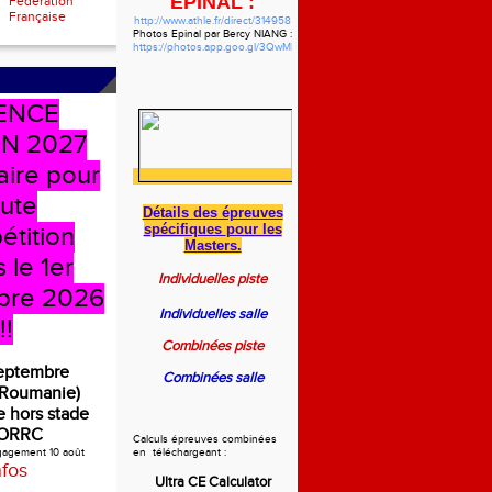
EPINAL :
Fédération
Française
http://www.athle.fr/direct/314958
Photos Epinal par Bercy NIANG :
https://photos.app.goo.gl/3QwMbzgWHVdYf5pw7
ENCE
N 2027
aire pour
oute
Détails des épreuves
spécifiques
pour les
étition
Masters.
 le 1er
Individuelles piste
bre 2026
Individuelles salle
!!
Combinées piste
septembre
Combinées salle
(Roumanie)
 hors stade
ORRC
Calculs épreuves combinées
ngagement 10 août
en téléchargeant :
nfos
Ultra CE Calculator