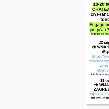
18-20 
CHATE
ch Franc
fon
Engageme
jusqu'au 
engagés de juin
20 se
ch WMA 
(Es
https://wo
athletics.o
wma-
champi
date limite eng
Règleme
11 o
ch WMA
ZAGREB 
https://wma
date limite eng
Ca