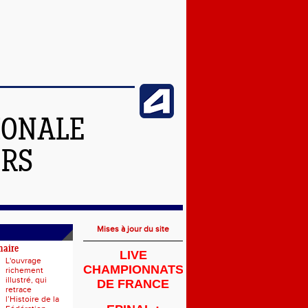
IONALE
ERS
Mises à jour du site
naire
LIVE
L'ouvrage
CHAMPIONNATS
richement
illustré, qui
DE FRANCE
retrace
l’Histoire de la