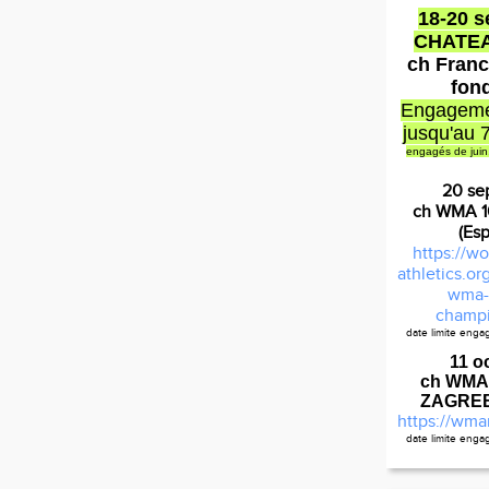
18-20 
CHATE
ch Franc
fon
Engageme
jusqu'au 
engagés de juin
20 se
ch WMA 
(Es
https://wo
athletics.o
wma-
champi
date limite eng
Règleme
11 o
ch WMA
ZAGREB 
https://wma
date limite eng
Ca