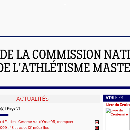
 DE LA COMMISSION NAT
DE L'ATHLÉTISME MAST
ACTUALITÉS
ATHLE.FR
Livre du Cente
(s) | Page 1/1
 d'Ekiden : Cesame Val d'Oise 95, champion
09 : 43 titres et 101 médailles