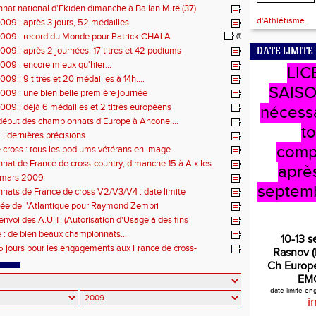
at national d'Ekiden dimanche à Ballan Miré (37)
d'Athlétisme.
09 : après 3 jours, 52 médailles
009 : record du Monde pour Patrick CHALA
(1)
09 : après 2 journées, 17 titres et 42 podiums
DATE LIMITE
09 : encore mieux qu'hier...
LIC
9 : 9 titres et 20 médailles à 14h....
SAISO
09 : une bien belle première journée
09 : déjà 6 médailles et 2 titres européens
nécess
ébut des championnats d'Europe à Ancone....
t
 dernières précisions
comp
 cross : tous les podiums vétérans en image
at de France de cross-country, dimanche 15 à Aix les
après
s mars 2009
septem
ats de France de cross V2/V3/V4 : date limite
ment repoussée au 8 mars
sée de l'Atlantique pour Raymond Zembri
envoi des A.U.T. (Autorisation d'Usage à des fins
iques)
: de bien beaux championnats...
10-13 
5 jours pour les engagements aux France de cross-
Rasnov 
V2/V3/V4)
Ch Europe
EM
date limite e
i