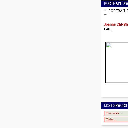
PORTRAIT D'
*** PORTRAIT 
***
Joanna DERBI
F40...
LES ESPACES