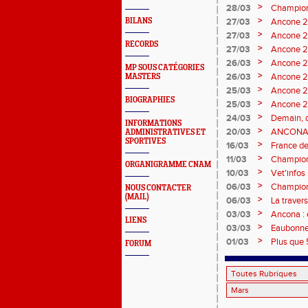
>
28/03
Championn
>
BILANS
27/03
Ancone 20
>
27/03
Ancone 2
RECORDS
>
27/03
Ancone 20
>
26/03
Ancone 20
MP SOUS CATÉGORIES
>
26/03
Ancone 200
MASTERS
>
25/03
Ancone 20
BIOGRAPHIES
>
25/03
Ancone 20
>
24/03
Demain, d
INFORMATIONS
>
20/03
ANCONA :
ADMINISTRATIVES ET
SPORTIVES
>
16/03
France de
>
11/03
Championn
ORGANIGRAMME CNAM
Bains
>
10/03
Vet'info
>
06/03
Championn
NOUS CONTACTER
(MAIL)
d'engage
>
06/03
La traver
>
03/03
Ancona : 
LIENS
Thérapeut
>
03/03
Eaubonne 
>
01/03
Plus que 
FORUM
country (