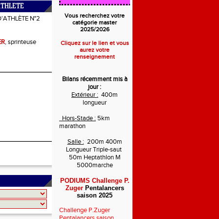
ATHLETE
Vous recherchez votre
D'ATHLÈTE N°2
catégorie master
2025/2026
ER
, sprinteuse
Cliquez sur le lien et vous
aurez votre
renseignement
Bilans récemment mis à
jour :
Extérieur :
400m
longueur
Hors-Stade :
5km
marathon
Salle :
200m 400m
Longueur Triple-saut
50m Heptathlon M
5000marche
PODIUMS Challenge P.
Zuger
Pentalancers
saison 2025
Challenge P.Zuger
Pentalancers saison