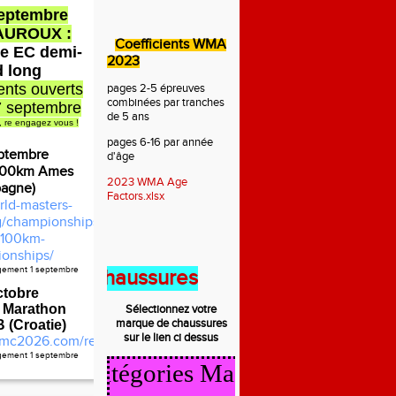
septembre
AUROUX :
Coefficients WMA
e EC demi-
2023
d long
nts ouverts
pages 2-5 épreuves
combinées par tranches
7 septembre
de 5 ans
, re engagez vous !
pages 6-16 par année
ptembre
d'âge
100km Ames
2023 WMA Age
pagne)
Factors.xlsx
rld-masters-
rg/championships/2026-
100km-
onships/
agement 1 septembre
nt des chaussures
ctobre
 Marathon
Sélectionnez votre
marque de
chaussures
(Croatie)
sur le lien ci dessus
mc2026.com/register.html
agement 1 septembre
lcul Catégories Masters 2025/2026