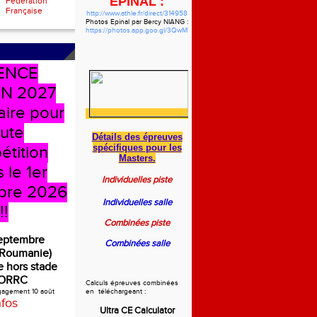
EPINAL :
Fédération
Française
http://www.athle.fr/direct/314958
Photos Epinal par Bercy NIANG :
https://photos.app.goo.gl/3QwMbzgWHVdYf5pw7
ENCE
N 2027
aire pour
oute
Détails des épreuves
spécifiques
pour les
étition
Masters.
 le 1er
Individuelles piste
bre 2026
Individuelles salle
!!
Combinées piste
septembre
Combinées salle
(Roumanie)
 hors stade
ORRC
Calculs épreuves combinées
ngagement 10 août
en téléchargeant :
nfos
Ultra CE Calculator