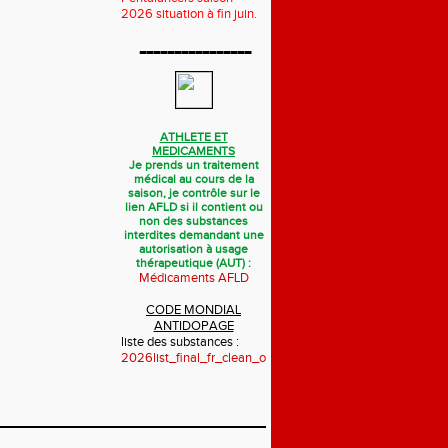
2026 situation à fin juin.
----------------
ATHLETE ET
MEDICAMENTS
Je prends un traitement
médical au cours de la
saison, je contrôle sur le
lien AFLD si il contient ou
non des substances
interdites demandant une
autorisation à usage
thérapeutique (AUT) :
Médicaments AFLD
CODE MONDIAL
ANTIDOPAGE
liste des substances :
2026list_final_fr_clean_october_2025.pdf