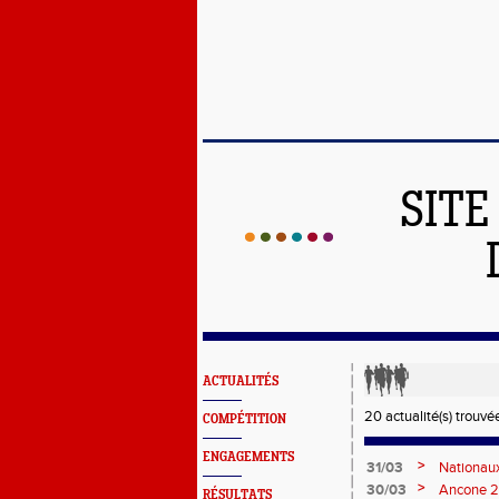
SITE
ACTUALITÉS
20 actualité(s) trouvée
COMPÉTITION
ENGAGEMENTS
>
31/03
Nationaux
>
30/03
Ancone 20
RÉSULTATS