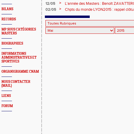
Suivez l'actu des chpts sur Facebook
>
12/05
L'année des Masters : Benoît ZAVATTERO
Chpts du Monde IAAF à Pékin - Deux épr
>
BILANS
02/05
Chpts du monde LYON2015 : rappel clôture
Meeting AREVA - Colloque international "
juin ....
Chpts du Monde à Lyon
RECORDS
MP SOUS CATÉGORIES
MASTERS
BIOGRAPHIES
INFORMATIONS
ADMINISTRATIVES ET
SPORTIVES
ORGANIGRAMME CNAM
NOUS CONTACTER
(MAIL)
LIENS
FORUM