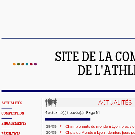
SITE DE LA C
DE L'ATH
ACTUALITÉS
ACTUALITÉS
4 actualité(s) trouvée(s) | Page 1/1
COMPÉTITION
ENGAGEMENTS
>
29/05
Championnats du monde à Lyon, précisions
: seul le maillot (débardeur) est obligatoire
>
20/05
Chpts du Monde à Lyon : derniers jours pou
RÉSULTATS