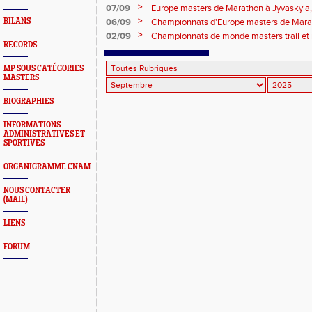
JUVAINCOURT/MIRECOURT (88).
>
07/09
Europe masters de Marathon à Jyvaskyla, 
qualité !
>
BILANS
06/09
Championnats d'Europe masters de Marath
Français au départ !
>
02/09
Championnats de monde masters trail et
RECORDS
le bilan !
MP SOUS CATÉGORIES
MASTERS
BIOGRAPHIES
INFORMATIONS
ADMINISTRATIVES ET
SPORTIVES
ORGANIGRAMME CNAM
NOUS CONTACTER
(MAIL)
LIENS
FORUM